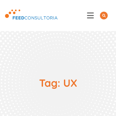
Skip
to
content
Tag:
UX