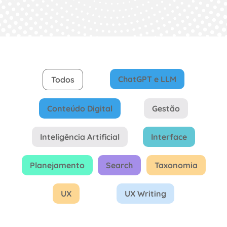
ChatGPT e LLM
Todos
Conteúdo Digital
Gestão
Inteligência Artificial
Interface
Planejamento
Search
Taxonomia
UX
UX Writing