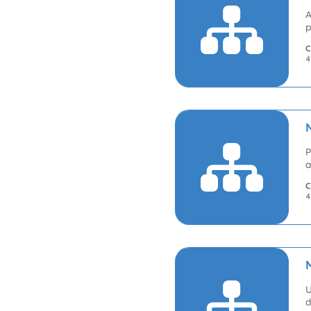
A
p
C
4
P
a
C
4
U
d