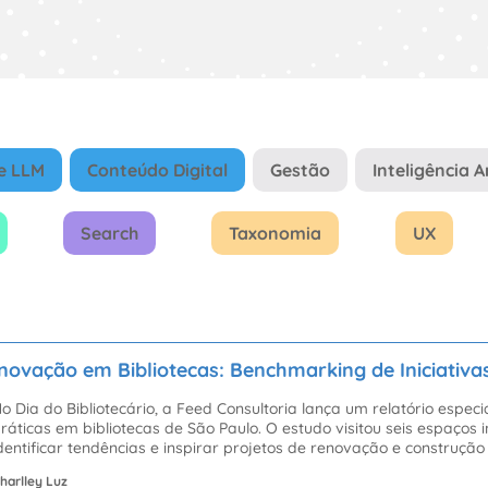
e LLM
Conteúdo Digital
Gestão
Inteligência Ar
Search
Taxonomia
UX
Inovação em Bibliotecas: Benchmarking de Iniciativa
o Dia do Bibliotecário, a Feed Consultoria lança um relatório espe
ráticas em bibliotecas de São Paulo. O estudo visitou seis espaços
dentificar tendências e inspirar projetos de renovação e construção 
harlley Luz