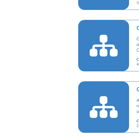
1
O
a
C
C
4
A
n
o
C
2