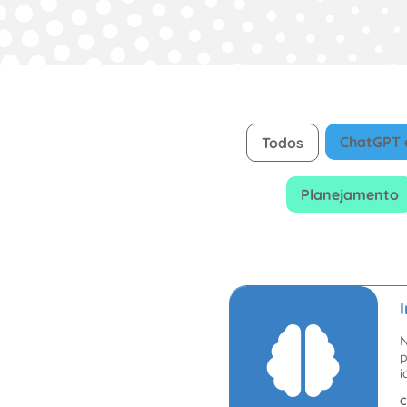
ChatGPT 
Todos
Planejamento
N
p
i
C