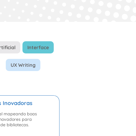
tificial
Interface
UX Writing
s Inovadoras
cial mapeando boas
 inovadores para
de bibliotecas.