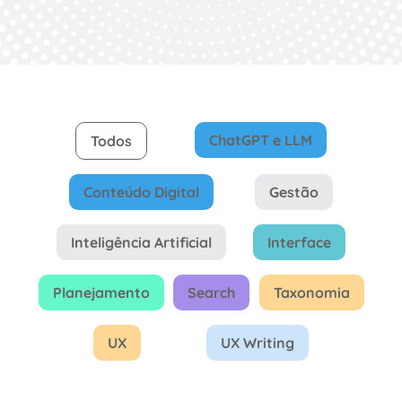
ChatGPT e LLM
Todos
Conteúdo Digital
Gestão
Inteligência Artificial
Interface
Planejamento
Search
Taxonomia
UX
UX Writing