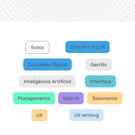
ChatGPT e LLM
Todos
Conteúdo Digital
Gestão
Inteligência Artificial
Interface
Planejamento
Search
Taxonomia
UX
UX Writing