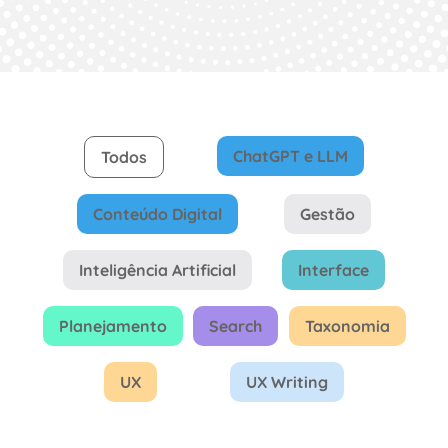
ChatGPT e LLM
Todos
Conteúdo Digital
Gestão
Inteligência Artificial
Interface
Planejamento
Search
Taxonomia
UX
UX Writing