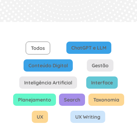
ChatGPT e LLM
Todos
Conteúdo Digital
Gestão
Inteligência Artificial
Interface
Planejamento
Search
Taxonomia
UX
UX Writing