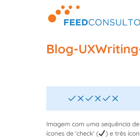
Skip
to
content
Blog-UXWriting
Imagem com uma sequência de se
ícones de ‘check’ (
) e três ícon