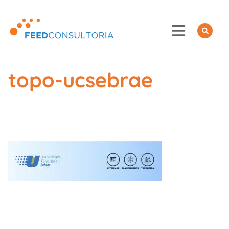
Skip
to
content
topo-ucsebrae