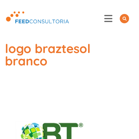
Skip
to
content
logo braztesol
branco